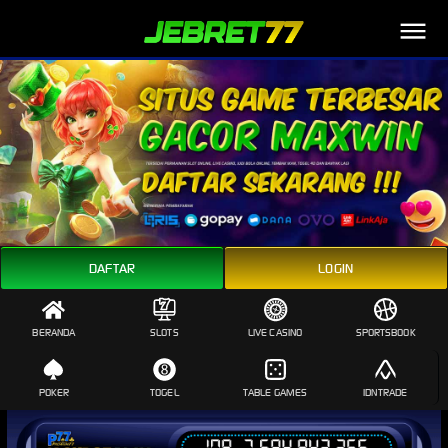
Link Alternatif
DAFTAR
LOGIN
BERANDA
SLOTS
LIVE CASINO
SPORTSBOOK
POKER
TOGEL
TABLE GAMES
IDNTRADE